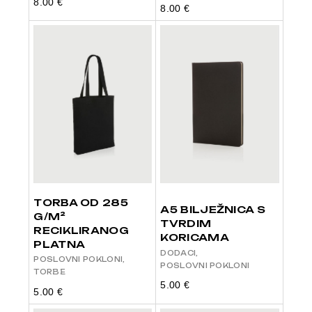
8.00
€
8.00
€
TORBA OD 285
A5 BILJEŽNICA S
G/M²
TVRDIM
RECIKLIRANOG
KORICAMA
PLATNA
DODACI
POSLOVNI POKLONI
POSLOVNI POKLONI
TORBE
5.00
€
5.00
€