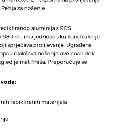
• Petlja za nošenje
recikliranog aluminija s RCS
a 680 ml, ima jednostruku konstrukciju
ji sprječava prolijevanje. Ugrađena
klopcu olakšava nošenje ove boce dok
zgled je mat finiša. Preporučuje se
zvoda:
nih recikliranih materijala
anje