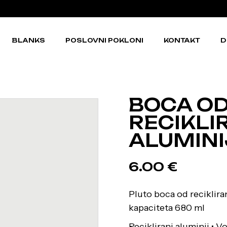
BLANKS
POSLOVNI POKLONI
KONTAKT
D
BOCA O
RECIKLI
ALUMINI
6.00
€
Pluto boca od reciklira
kapaciteta 680 ml
Reciklirani aluminij • 