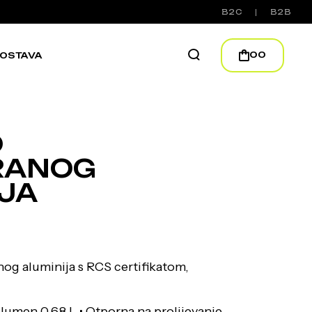
B2C
B2B
00
OSTAVA
D
RANOG
JA
nog aluminija s RCS certifikatom,
Volumen 0,68 L • Otporna na prolijevanje