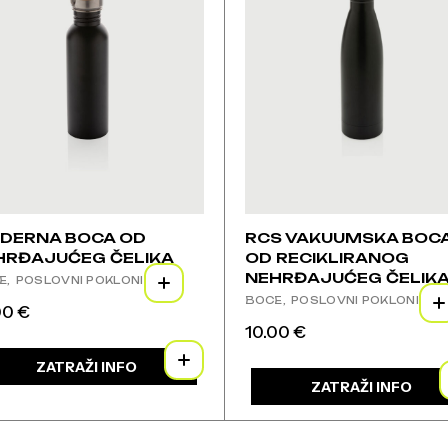
ati
odabrati
na
ci
stranici
voda
proizvoda
DERNA BOCA OD
RCS VAKUUMSKA BOC
HRĐAJUĆEG ČELIKA
OD RECIKLIRANOG
NEHRĐAJUĆEG ČELIK
E
POSLOVNI POKLONI
BOCE
POSLOVNI POKLONI
00
€
j
10.00
€
izvod
Ovaj
ZATRAŽI INFO
proizvod
e
ima
ZATRAŽI INFO
janti.
više
ije
varijanti.
Opcije