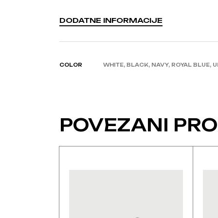
DODATNE INFORMACIJE
COLOR
WHITE, BLACK, NAVY, ROYAL BLUE, U
POVEZANI PRO
Ovaj
Ovaj
proizvod
proiz
ima
ima
više
više
varijanti.
varijan
Opcije
Opcij
se
se
mogu
mogu