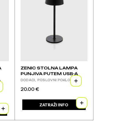
odabrati
na
stranici
proizvoda
A
ZENIC STOLNA LAMPA
PUNJIVA PUTEM USB-A
A
DODACI
POSLOVNI POKLONI
20.00
€
Ovaj
proizvod
ima
ZATRAŽI INFO
više
varijanti.
Opcije
se