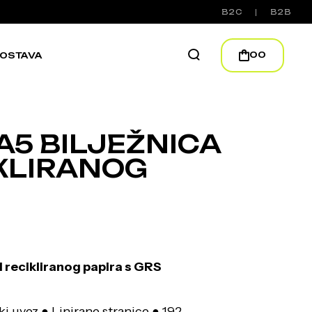
B2C
B2B
00
OSTAVA
A5 BILJEŽNICA
KLIRANOG
d recikliranog papira s GRS
i uvez ● Linirane stranice ● 192