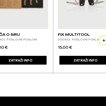
ČA O SIRU
FIX MULTITOOL
ACI
POSLOVNI POKLONI
DODACI
POSLOVNI POKLONI
.00
€
15.00
€
Ovaj
proizvod
ima
ZATRAŽI INFO
ZATRAŽI INFO
više
varijanti.
Opcije
se
mogu
odabrati
na
stranici
proizvoda