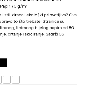
● Papir 70 g/m²
e i stilizirana i ekološki prihvatljiva? Ova
upravo to što trebate! Stranice su
iranog, liniranog bijelog papira od 80
je, crtanje i skiciranje. Sadrži 96