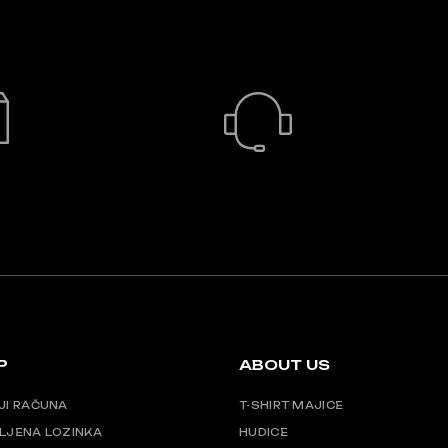
BRZA DOSTAVA
24/7 PODRŠKA
P
ABOUT US
JI RAČUNA
T-SHIRT MAJICE
LJENA LOZINKA
HUDICE