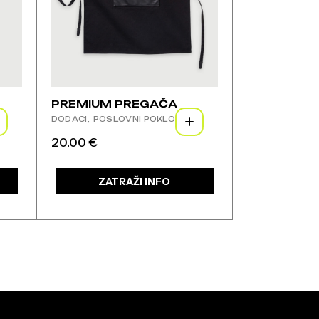
PREMIUM PREGAČA
DODACI
POSLOVNI POKLONI
20.00
€
Ovaj
proizvod
ima
ZATRAŽI INFO
više
varijanti.
Opcije
se
mogu
odabrati
na
stranici
proizvoda