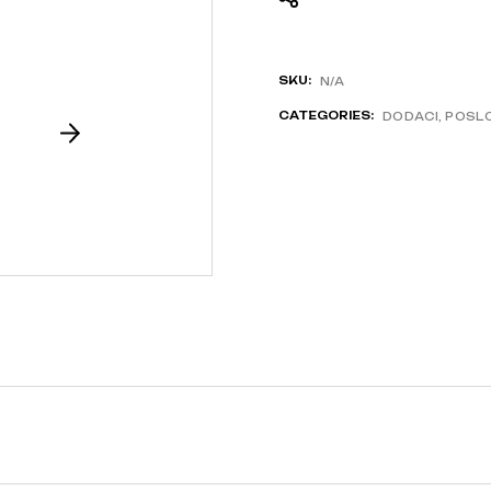
SKU:
N/A
CATEGORIES:
DODACI
,
POSLO