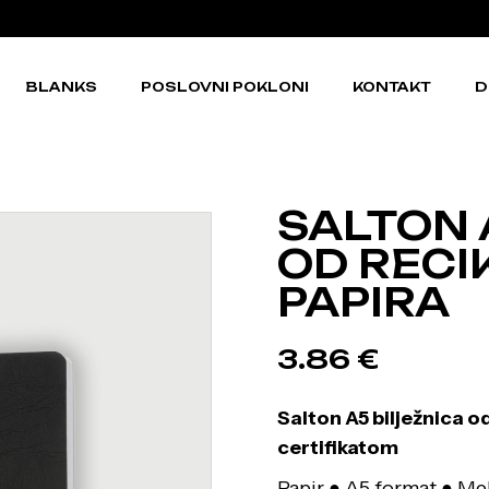
BLANKS
POSLOVNI POKLONI
KONTAKT
D
SALTON 
OD RECI
PAPIRA
3.86
€
Salton A5 bilježnica o
certifikatom
Papir ● A5 format ● Mek