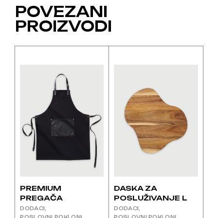
POVEZANI
PROIZVODI
Ovaj
proizvod
ima
više
varijanti.
Opcije
se
mogu
odabrati
na
stranici
proizvoda
PREMIUM
DASKA ZA
PREGAČA
POSLUŽIVANJE L
DODACI
DODACI
POSLOVNI POKLONI
POSLOVNI POKLONI