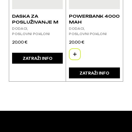
DASKA ZA
POWERBANK 4000
POSLUŽIVANJE M
MAH
DODACI
DODACI
POSLOVNI POKLONI
POSLOVNI POKLONI
20.00
€
20.00
€
Ovaj
proizvod
ima
ZATRAŽI INFO
više
varijanti.
ZATRAŽI INFO
Opcije
se
mogu
odabrati
na
stranici
proizvoda