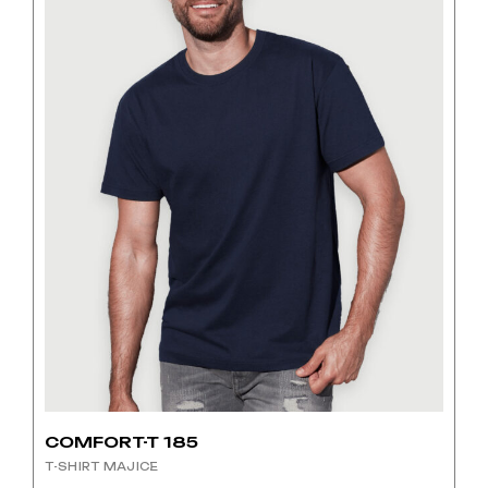
odabrati
na
stranici
proizvoda
COMFORT-T 185
T-SHIRT MAJICE