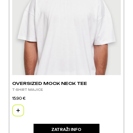
OVERSIZED MOCK NECK TEE
T-SHIRT MAJICE
15.90
€
Ovaj
proizvod
ima
više
varijanti.
ZATRAŽI INFO
Opcije