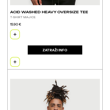
ACID WASHED HEAVY OVERSIZE TEE
T-SHIRT MAJICE
15.90
€
Ovaj
proizvod
ima
više
varijanti.
ZATRAŽI INFO
Opcije
se
mogu
odabrati
na
Ovaj
stranici
proizvod
proizvoda
ima
više
varijanti.
Opcije
se
mogu
odabrati