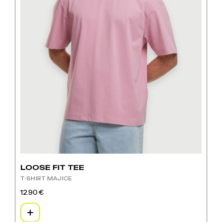
LOOSE FIT TEE
T-SHIRT MAJICE
12.90
€
Ovaj
proizvod
ima