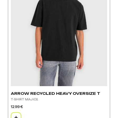
proizvoda
ARROW RECYCLED HEAVY OVERSIZE T
T-SHIRT MAJICE
12.99
€
Ovaj
proizvod