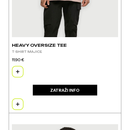
HEAVY OVERSIZE TEE
T-SHIRT MAJICE
11.90
€
Ovaj
proizvod
ima
više
varijanti.
ZATRAŽI INFO
Opcije
se
mogu
odabrati
na
Ovaj
stranici
proizvod
proizvoda
ima