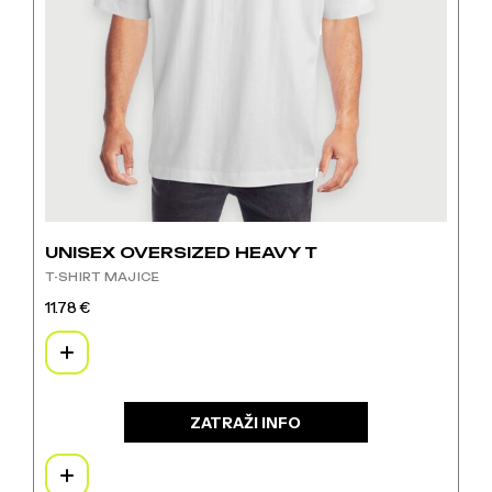
UNISEX OVERSIZED HEAVY T
T-SHIRT MAJICE
11.78
€
Ovaj
proizvod
ima
više
varijanti.
ZATRAŽI INFO
Opcije
se
mogu
odabrati