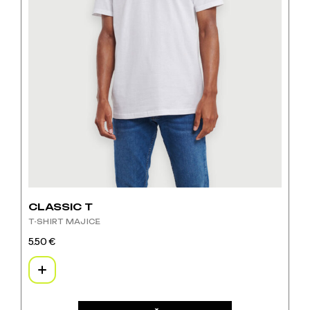
CLASSIC T
T-SHIRT MAJICE
5.50
€
Ovaj
proizvod
ima
više
varijanti.