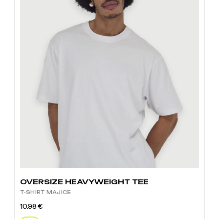
stranici
proizvoda
OVERSIZE HEAVYWEIGHT TEE
T-SHIRT MAJICE
10.98
€
Ovaj