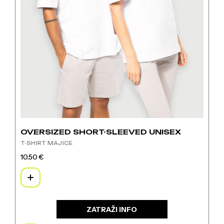
OVERSIZED SHORT-SLEEVED UNISEX
T-SHIRT MAJICE
10.50
€
Ovaj
proizvod
ima
više
varijanti.
ZATRAŽI INFO
Opcije
se