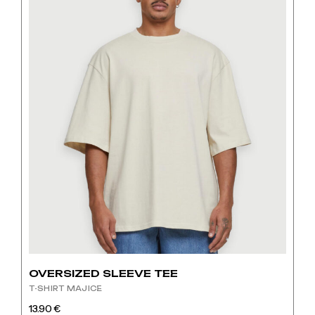
na
stranici
proizvoda
OVERSIZED SLEEVE TEE
T-SHIRT MAJICE
13.90
€