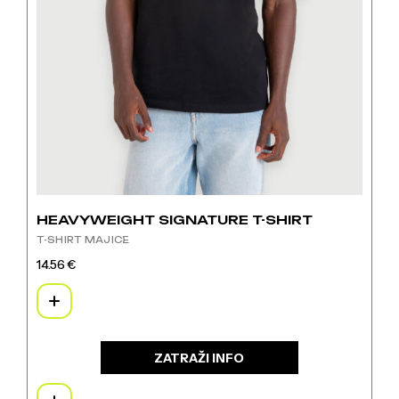
HEAVYWEIGHT SIGNATURE T-SHIRT
T-SHIRT MAJICE
14.56
€
Ovaj
proizvod
ima
više
varijanti.
ZATRAŽI INFO
Opcije
se
mogu