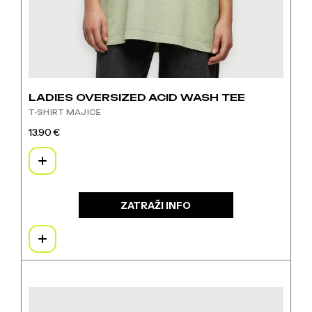
LADIES OVERSIZED ACID WASH TEE
T-SHIRT MAJICE
13.90
€
Ovaj
proizvod
ima
više
varijanti.
ZATRAŽI INFO
Opcije
se
mogu
odabrati
na
Ovaj
stranici
proizvod
proizvoda
ima
više