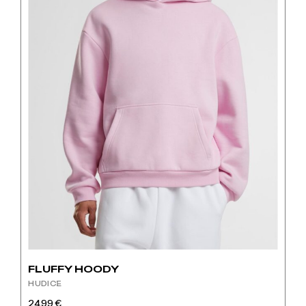
proizvoda
FLUFFY HOODY
HUDICE
24.99
€