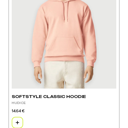
SOFTSTYLE CLASSIC HOODIE
HUDICE
14.64
€
Ovaj
proizvod
ima