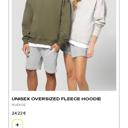
UNISEX OVERSIZED FLEECE HOODIE
HUDICE
24.22
€
Ovaj
proizvod