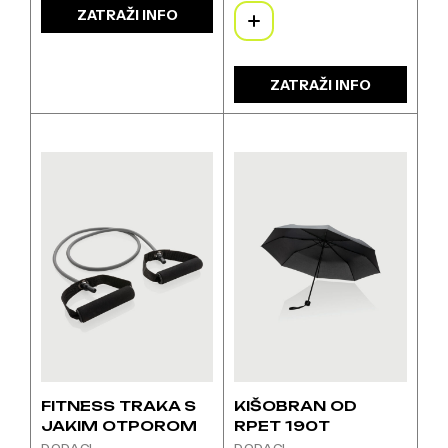
ZATRAŽI INFO
proizvod
ima
više
varijanti.
ZATRAŽI INFO
Opcije
se
mogu
odabrati
na
stranici
proizvoda
FITNESS TRAKA S
KIŠOBRAN OD
JAKIM OTPOROM
RPET 190T
DODACI
DODACI