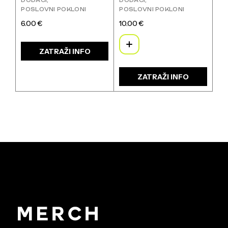
POSLOVNI POKLONI
POSLOVNI POKLONI
6.00
€
10.00
€
Ovaj
proizvod
ima
ZATRAŽI INFO
više
varijanti.
ZATRAŽI INFO
Opcije
se
mogu
odabrati
na
stranici
proizvoda