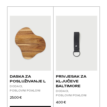
DASKA ZA
PRIVJESAK ZA
POSLUŽIVANJE L
KLJUČEVE
BALTIMORE
DODACI
POSLOVNI POKLONI
DODACI
POSLOVNI POKLONI
25.00
€
4.00
€
Ovaj