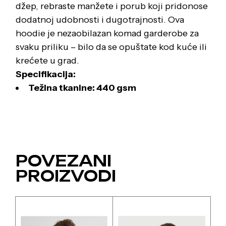
džep, rebraste manžete i porub koji pridonose
dodatnoj udobnosti i dugotrajnosti. Ova
hoodie je nezaobilazan komad garderobe za
svaku priliku – bilo da se opuštate kod kuće ili
krećete u grad.
Specifikacija:
Težina tkanine: 440 gsm
POVEZANI
PROIZVODI
Ovaj
Ovaj
proizvod
proizvod
ima
ima