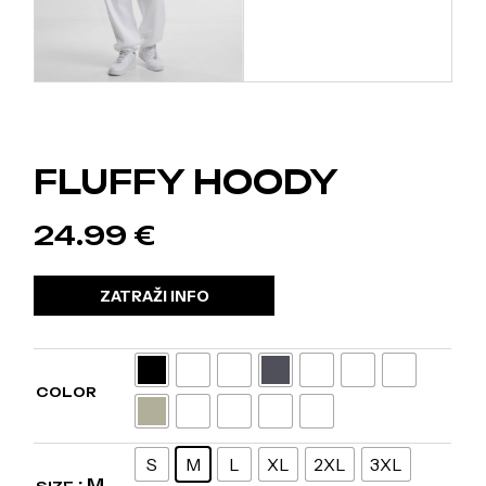
FLUFFY HOODY
24.99
€
ZATRAŽI INFO
COLOR
S
M
L
XL
2XL
3XL
: M