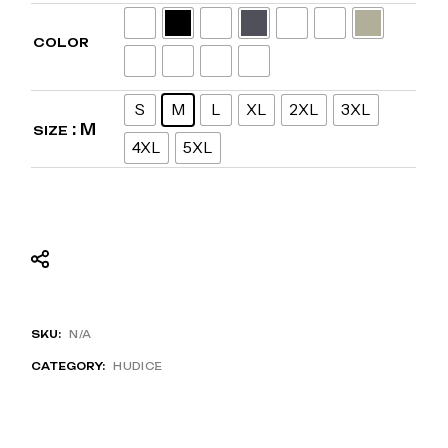
COLOR
S
M
L
XL
2XL
3XL
: M
SIZE
4XL
5XL
SKU:
N/A
CATEGORY:
HUDICE