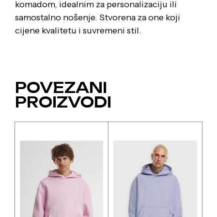
komadom, idealnim za personalizaciju ili
samostalno nošenje. Stvorena za one koji
cijene kvalitetu i suvremeni stil.
POVEZANI
PROIZVODI
Ovaj
Ovaj
proizvod
proizvod
ima
ima
više
više
varijanti.
varijanti.
Opcije
Opcije
se
se
mogu
mogu
odabrati
odabrati
na
na
stranici
stranici