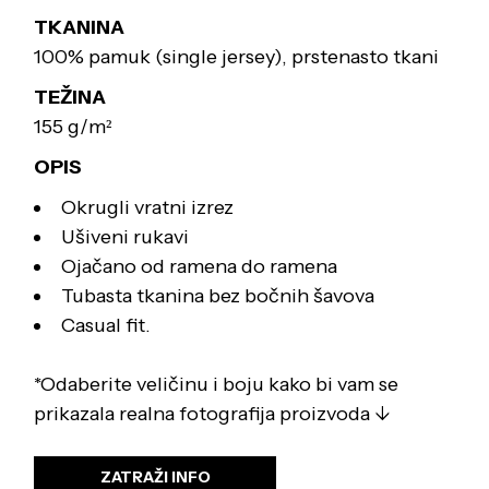
TKANINA
100% pamuk (single jersey), prstenasto tkani
TEŽINA
155 g/m²
OPIS
Okrugli vratni izrez
Ušiveni rukavi
Ojačano od ramena do ramena
Tubasta tkanina bez bočnih šavova
Casual fit.
*Odaberite veličinu i boju kako bi vam se
prikazala realna fotografija proizvoda ↓
ZATRAŽI INFO