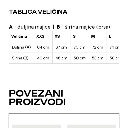
TABLICA VELIČINA
A
= duljina majice |
B
= širina majice (prsa)
Veličina
XXS
XS
S
M
L
Duljina (A)
64 cm
67 cm
70 cm
72 cm
74 cm
Širina (B)
46 cm
48 cm
50 cm
53 cm
56 cm
POVEZANI
PROIZVODI
Ovaj
Ovaj
proizvod
proizvod
ima
ima