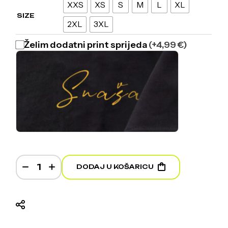
XXS
XS
S
M
L
XL
SIZE
2XL
3XL
Želim dodatni print sprijeda
(+4,99 €)
Snaša - White T-shirt quantity
DODAJ U KOŠARICU