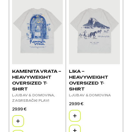
više
više
varijanti.
varijanti.
Opcije
Opcije
se
se
mogu
mogu
odabrati
odabrati
na
na
stranici
stranici
proizvoda
proizvoda
KAMENITA VRATA –
LIKA –
HEAVYWEIGHT
HEAVYWEIGHT
OVERSIZED T-
OVERSIZED T-
SHIRT
SHIRT
LJUBAV & DOMOVINA
LJUBAV & DOMOVINA
ZAGREBAČKI PLAVI
29.99
€
Ovaj
29.99
€
Ovaj
proizvod
proizvod
ima
ima
više
više
varijanti.