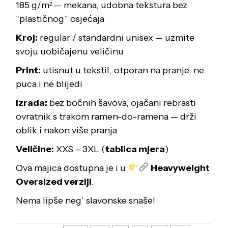
185 g/m² — mekana, udobna tekstura bez
“plastičnog” osjećaja
Kroj:
regular / standardni unisex — uzmite
svoju uobičajenu veličinu
Print:
utisnut u tekstil, otporan na pranje, ne
puca i ne blijedi
Izrada:
bez bočnih šavova, ojačani rebrasti
ovratnik s trakom ramen-do-ramena — drži
oblik i nakon više pranja
Veličine:
XXS – 3XL (
tablica mjera
)
Ova majica dostupna je i u
Heavyweight
Oversized verziji
.
Nema lipše neg’ slavonske snaše!