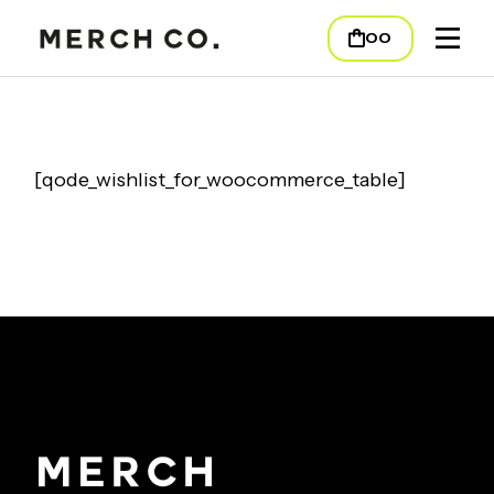
Skip
to
00
the
content
[qode_wishlist_for_woocommerce_table]