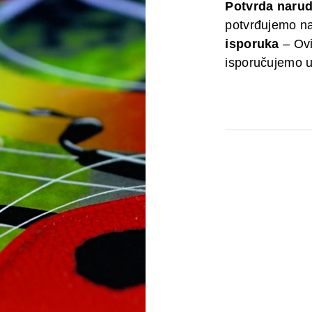
Potvrda naru
potvrđujemo na
isporuka
– Ovi
isporučujemo u