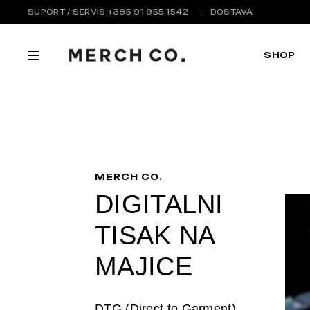
SUPORT / SERVIS:
+385 91 955 1542
DOSTAVA
SHOP
MERCH CO.
DIGITALNI
TISAK NA
MAJICE
DTG (Direct to Garment)