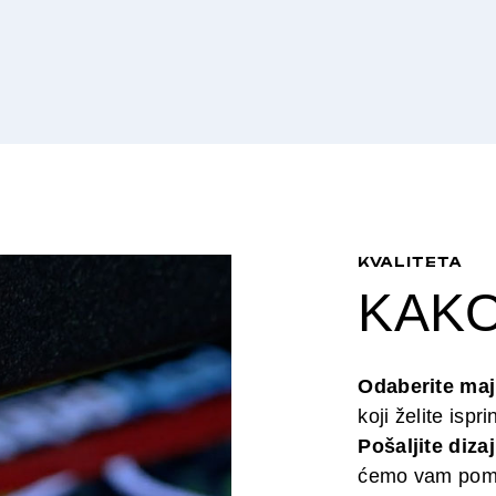
KVALITETA
KAKO
Odaberite maj
koji želite ispr
Pošaljite diza
ćemo vam pomoć