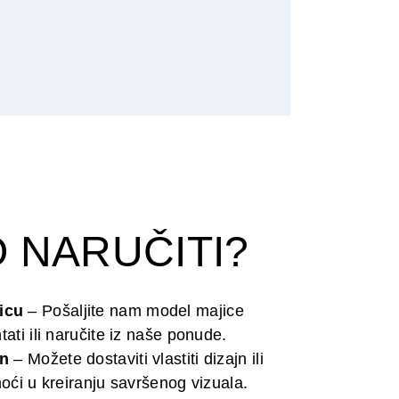
 NARUČITI?
icu
– Pošaljite nam model majice
intati ili naručite iz naše ponude.
jn
– Možete dostaviti vlastiti dizajn ili
i u kreiranju savršenog vizuala.