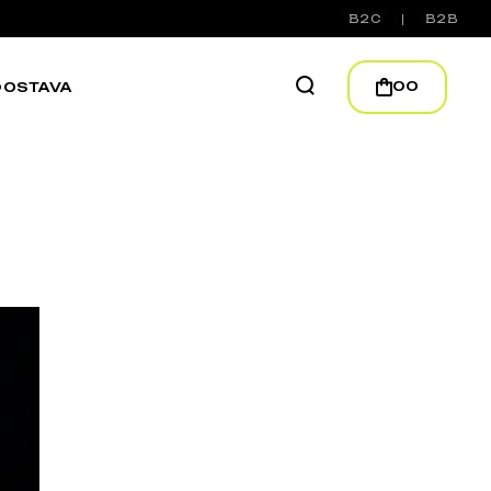
B2C
B2B
00
DOSTAVA