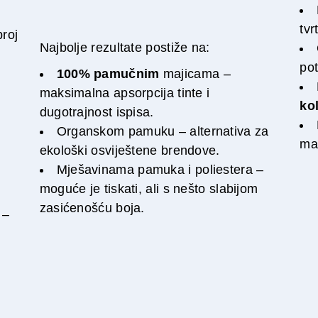
tvr
broj
Najbolje rezultate postiže na:
po
100% pamučnim
majicama –
maksimalna apsorpcija tinte i
ko
dugotrajnost ispisa.
Organskom pamuku – alternativa za
ma
ekološki osviještene brendove.
Mješavinama pamuka i poliestera –
k
moguće je tiskati, ali s nešto slabijom
zasićenošću boja.
–