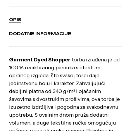
OPIS
DODATNE INFORMACIJE
Garment Dyed Shopper
torba izrađena je od
100 % recikliranog pamuka s efektom
opranog izgleda, što svakoj torbi daje
jedinstvenu boju i karakter. Zahvaljujući
debljini platna od 340 g/m² i ojačanim
šavovima s dvostrukim prošivima, ova torba je
izuzetno izdržljiva i pogodna za svakodnevnu
upotrebu. S ovalnim dnom pruža dodatni
volumen, a duge tekstilne ručke omogućuju
nošenje u ruci ili preko ramena. Posebno je