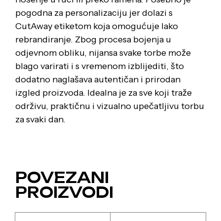
pogodna za personalizaciju jer dolazi s
CutAway etiketom koja omogućuje lako
rebrandiranje. Zbog procesa bojenja u
odjevnom obliku, nijansa svake torbe može
blago varirati i s vremenom izblijediti, što
dodatno naglašava autentičan i prirodan
izgled proizvoda. Idealna je za sve koji traže
održivu, praktičnu i vizualno upečatljivu torbu
za svaki dan.
POVEZANI
PROIZVODI
Ovaj
Ovaj