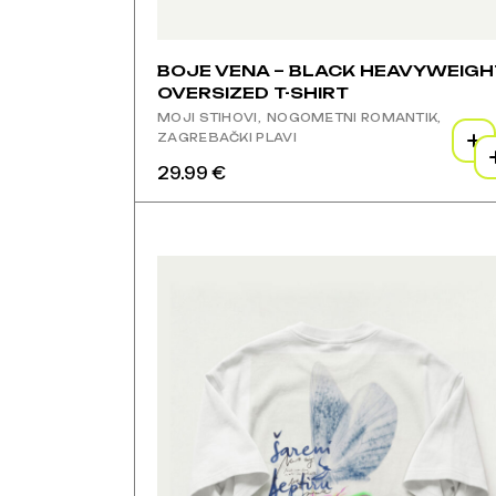
BOJE VENA – BLACK HEAVYWEIGH
OVERSIZED T-SHIRT
MOJI STIHOVI
NOGOMETNI ROMANTIK
ZAGREBAČKI PLAVI
29.99
€
Ovaj
Ovaj
proizvod
proizvod
ima
ima
više
više
varijanti.
varijanti.
Opcije
Opcije
se
se
mogu
mogu
odabrati
odabrati
na
na
stranici
stranici
proizvoda
proizvoda