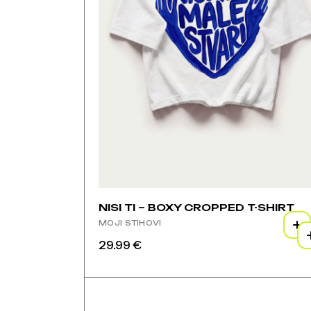
NISI TI – BOXY CROPPED T-SHIRT
MOJI STIHOVI
29.99
€
Ovaj
proizvod
Ovaj
ima
proizvod
više
ima
varijanti.