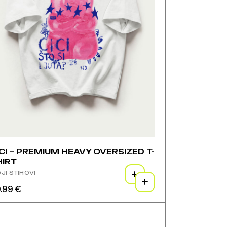
CI – PREMIUM HEAVY OVERSIZED T-
HIRT
JI STIHOVI
.99
€
aj
oizvod
zvod
a
še