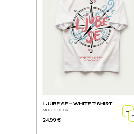
na
proizvoda
stranici
proizvoda
LJUBE SE – WHITE T-SHIRT
MOJI STIHOVI
24.99
€
Ovaj
proizvod