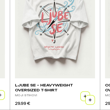
na
na
pr
stranici
stranici
stran
proizvoda
proizvoda
proi
LJUBE SE – HEAVYWEIGHT
C
OVERSIZED T-SHIRT
O
MOJI STIHOVI
MO
29.99
€
29
Ovaj
Ov