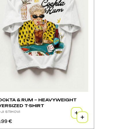
oizvoda
ici
zvoda
OCKTA & RUM – HEAVYWEIGHT
VERSIZED T-SHIRT
JI STIHOVI
.99
€
aj