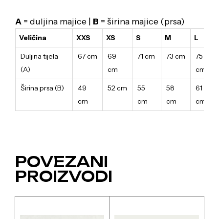
A
= duljina majice |
B
= širina majice (prsa)
Veličina
XXS
XS
S
M
L
Duljina tijela
67 cm
69
71 cm
73 cm
75
(A)
cm
cm
Širina prsa (B)
49
52 cm
55
58
61
cm
cm
cm
cm
POVEZANI
PROIZVODI
Ovaj
Ovaj
proizvod
proizvod
ima
ima