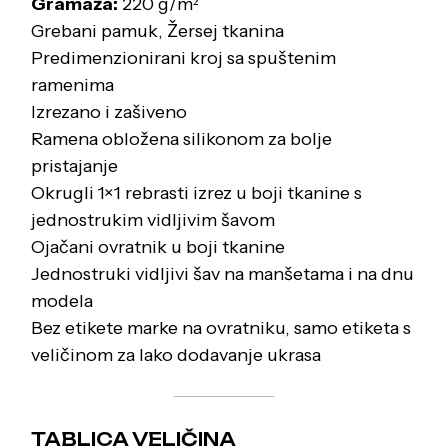
Gramaža:
220 g/m²
Grebani pamuk, Žersej tkanina
Predimenzionirani kroj sa spuštenim
ramenima
Izrezano i zašiveno
Ramena obložena silikonom za bolje
pristajanje
Okrugli 1×1 rebrasti izrez u boji tkanine s
jednostrukim vidljivim šavom
Ojačani ovratnik u boji tkanine
Jednostruki vidljivi šav na manšetama i na dnu
modela
Bez etikete marke na ovratniku, samo etiketa s
veličinom za lako dodavanje ukrasa
TABLICA VELIČINA