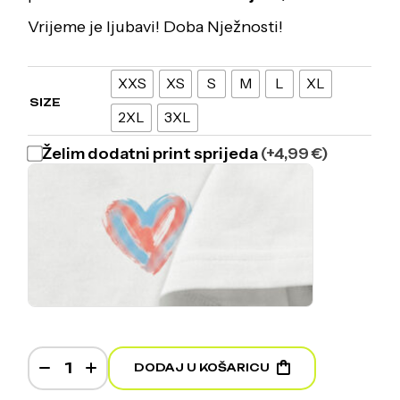
Vrijeme je ljubavi! Doba Nježnosti!
XXS
XS
S
M
L
XL
SIZE
2XL
3XL
Želim dodatni print sprijeda
(+4,99 €)
Ljube se - Heavyweight Oversized T-Shirt quantit
DODAJ U KOŠARICU