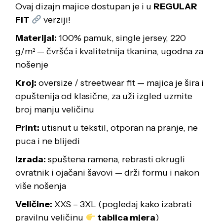
Ovaj dizajn majice dostupan je i u
REGULAR
FIT
verziji!
Materijal:
100% pamuk, single jersey, 220
g/m² — čvršća i kvalitetnija tkanina, ugodna za
nošenje
Kroj:
oversize / streetwear fit — majica je šira i
opuštenija od klasične, za uži izgled uzmite
broj manju veličinu
Print:
utisnut u tekstil, otporan na pranje, ne
puca i ne blijedi
Izrada:
spuštena ramena, rebrasti okrugli
ovratnik i ojačani šavovi — drži formu i nakon
više nošenja
Veličine:
XXS – 3XL (pogledaj kako izabrati
pravilnu veličinu
tablica mjera
)