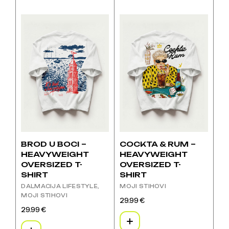
mogu
mogu
proizvod
proizvod
odabrati
odabrati
ima
ima
na
na
više
više
stranici
stranici
varijanti.
varijanti.
proizvoda
proizvoda
Opcije
Opcije
se
se
mogu
mogu
odabrati
odabrati
na
na
stranici
stranici
proizvoda
proizvoda
BROD U BOCI –
COCKTA & RUM –
HEAVYWEIGHT
HEAVYWEIGHT
OVERSIZED T-
OVERSIZED T-
SHIRT
SHIRT
DALMACIJA LIFESTYLE
MOJI STIHOVI
MOJI STIHOVI
29.99
€
Ovaj
29.99
€
Ovaj
proizvod
proizvod
ima