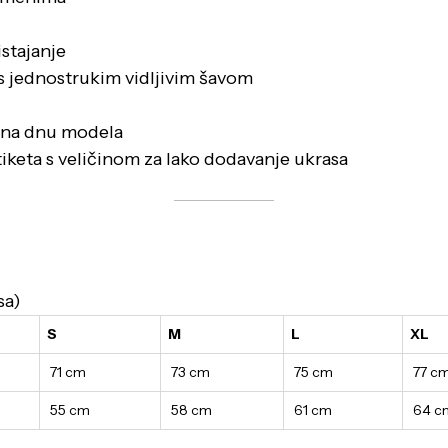
stajanje
e s jednostrukim vidljivim šavom
i na dnu modela
iketa s veličinom za lako dodavanje ukrasa
sa)
S
M
L
XL
71 cm
73 cm
75 cm
77 c
55 cm
58 cm
61 cm
64 c