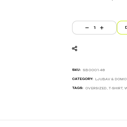
The Mask - Heavyweight
SKU:
SBO001-48
CATEGORY:
LJUBAV & DOMO
TAGS:
OVERSIZED
,
T-SHIRT
,
W