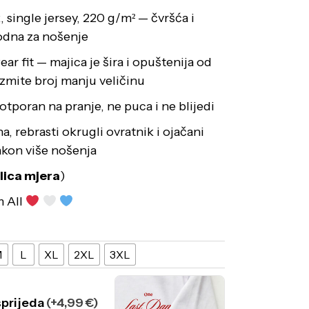
single jersey, 220 g/m² — čvršća i
godna za nošenje
ar fit — majica je šira i opuštenija od
uzmite broj manju veličinu
 otporan na pranje, ne puca i ne blijedi
 rebrasti okrugli ovratnik i ojačani
akon više nošenja
lica mjera
)
m All
M
L
XL
2XL
3XL
sprijeda
(+4,99 €)