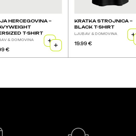
JA HERCEGOVINA –
KRATKA STROJNICA –
AVYWEIGHT
BLACK T-SHIRT
RSIZED T-SHIRT
LJUBAV & DOMOVINA
BAV & DOMOVINA
19.99
€
Ovaj
99
€
proizvod
j
ima
izvod
više
varijanti.
e
Opcije
janti.
se
ije
mogu
odabrati
gu
na
brati
stranici
proizvoda
nici
izvoda