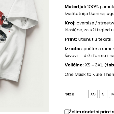
Materijal:
100% pamuk, 
kvalitetnija tkanina, u
Kroj:
oversize / streetwe
klasične, za uži izgled 
Print:
utisnut u tekstil,
Izrada:
spuštena ramena,
šavovi — drži formu i n
Veličine:
XS – 3XL (
tab
One Mask to Rule The
XS
S
SIZE
Želim dodatni print 