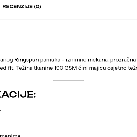
RECENZIJE (0)
janog Ringspun pamuka – iznimno mekana, prozračna i
 fit. Težina tkanine 190 GSM čini majicu osjetno težo
ACIJE:
k
ramenima