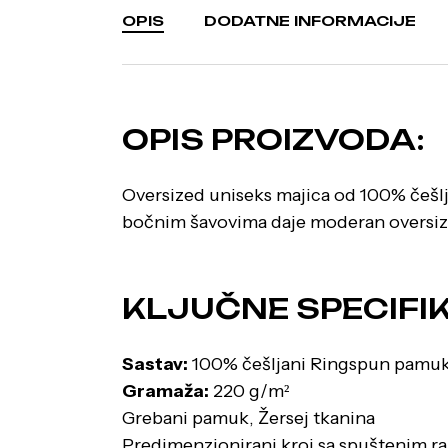
OPIS
DODATNE INFORMACIJE
OPIS PROIZVODA:
Oversized uniseks majica od 100% češl
bočnim šavovima daje moderan oversized
KLJUČNE SPECIFIK
Sastav:
100% češljani Ringspun pamu
Gramaža:
220 g/m²
Grebani pamuk, Žersej tkanina
Predimenzionirani kroj sa spuštenim 