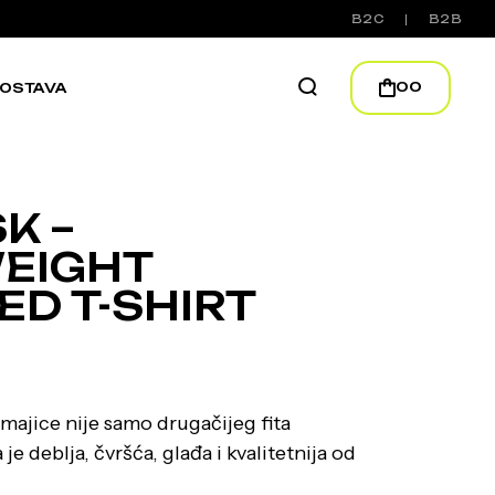
B2C
B2B
00
OSTAVA
K –
EIGHT
ED T-SHIRT
majice nije samo drugačijeg fita
e deblja, čvršća, glađa i kvalitetnija od