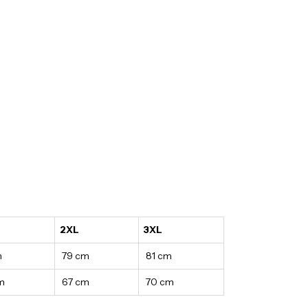
2XL
3XL
m
79 cm
81 cm
m
67 cm
70 cm