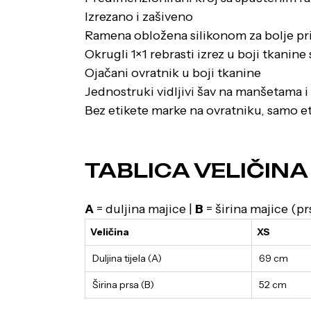
Izrezano i zašiveno
Ramena obložena silikonom za bolje pri
Okrugli 1×1 rebrasti izrez u boji tkanin
Ojačani ovratnik u boji tkanine
Jednostruki vidljivi šav na manšetama 
Bez etikete marke na ovratniku, samo et
TABLICA VELIČINA
A
= duljina majice |
B
= širina majice (pr
Veličina
XS
Duljina tijela (A)
69 cm
Širina prsa (B)
52 cm