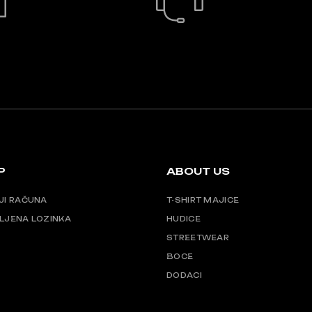
BRZA DOSTAVA
24/7 PODRŠKA
P
ABOUT US
JI RAČUNA
T-SHIRT MAJICE
LJENA LOZINKA
HUDICE
STREETWEAR
BOCE
DODACI