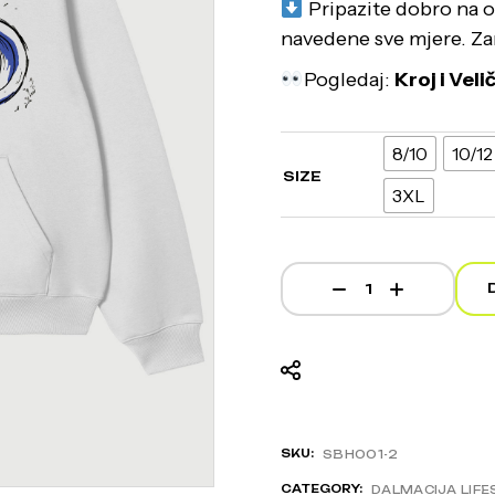
Pripazite dobro na od
navedene sve mjere. Z
Pogledaj:
Kroj i Vel
8/10
10/12
SIZE
3XL
Rozeta - White Hoodie
SKU:
SBH001-2
CATEGORY:
DALMACIJA LIFE