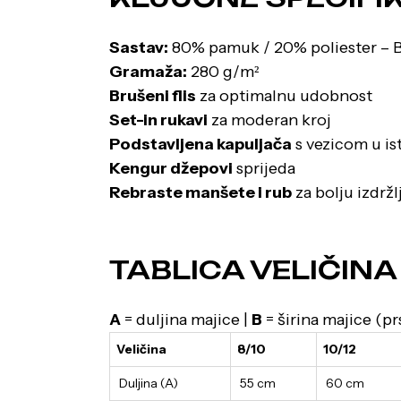
Sastav:
80% pamuk / 20% poliester – B
Gramaža:
280 g/m²
Brušeni flis
za optimalnu udobnost
Set-in rukavi
za moderan kroj
Podstavljena kapuljača
s vezicom u ist
Kengur džepovi
sprijeda
Rebraste manšete i rub
za bolju izdržlj
TABLICA VELIČINA
A
= duljina majice |
B
= širina majice (pr
Veličina
8/10
10/12
Duljina (A)
55 cm
60 cm