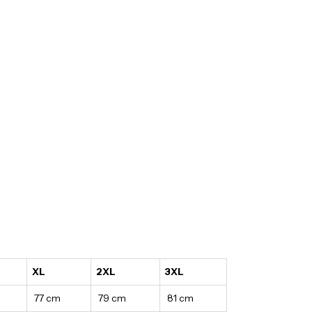
XL
2XL
3XL
77 cm
79 cm
81 cm