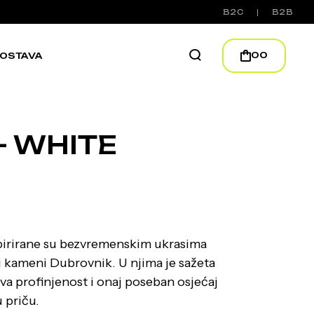
B2C
B2B
00
OSTAVA
– WHITE
pirirane su bezvremenskim ukrasima
li kameni Dubrovnik. U njima je sažeta
va profinjenost i onaj poseban osjećaj
u priču.