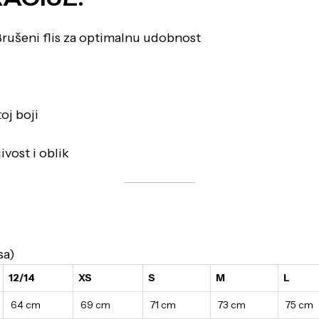
rušeni flis za optimalnu udobnost
oj boji
ivost i oblik
sa)
12/14
XS
S
M
L
64 cm
69 cm
71 cm
73 cm
75 cm