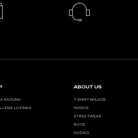
BRZA DOSTAVA
24/7 PODRŠKA
P
ABOUT US
JI RAČUNA
T-SHIRT MAJICE
LJENA LOZINKA
HUDICE
STREETWEAR
BOCE
DODACI