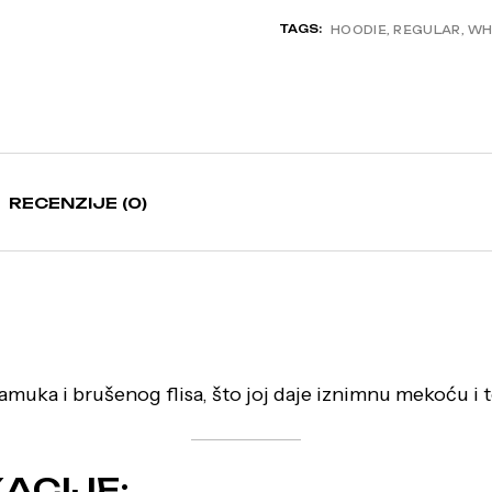
TAGS:
HOODIE
,
REGULAR
,
WH
RECENZIJE (0)
muka i brušenog flisa, što joj daje iznimnu mekoću i t
ACIJE: