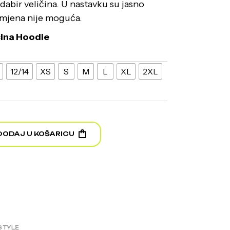
abir veličina. U nastavku su jasno
amjena nije moguća.
ičina Hoodie
12/14
XS
S
M
L
XL
2XL
 quantity
DODAJ U KOŠARICU
STYLE