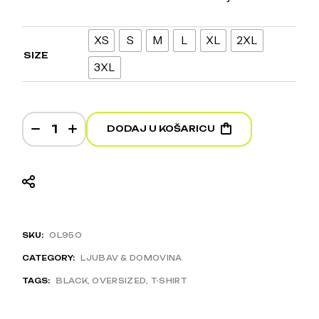
XS
S
M
L
XL
2XL
SIZE
3XL
Oluja 95 - Heavyweight Oversized T-Shirt quantit
DODAJ U KOŠARICU
SKU:
OL95O
CATEGORY:
LJUBAV & DOMOVINA
TAGS:
BLACK
,
OVERSIZED
,
T-SHIRT