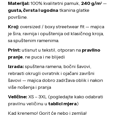
Materijal:
100% kvalitetni pamuk,
240 g/m²
—
gusta, čvrsta i ugodna
tkanina glatke
površine.
Kroj:
oversized / boxy streetwear fit — majica
je šira, ravnija i opuštenija od klasičnog kroja,
sa spuštenim ramenima.
Print:
utisnut u tekstil, otporan na
pravilno
pranje
, ne puca i ne blijedi
Izrada:
spuštena ramena, bočni šavovi,
rebrasti okrugli ovratnik i ojačani završni
šavovi — majica dobro zadržava oblik i nakon
više nošenja i pranja
Veličine:
XS – 3XL (pogledajte kako odabrati
pravilnu veličinu u
tablici mjera
)
Kad krenemo! Gorit će nebo i zemlja!