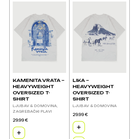
ima
ima
više
više
varijanti.
varijanti.
Opcije
Opcije
se
se
mogu
mogu
odabrati
odabrati
na
na
stranici
stranici
proizvoda
proizvoda
KAMENITA VRATA –
LIKA –
HEAVYWEIGHT
HEAVYWEIGHT
OVERSIZED T-
OVERSIZED T-
SHIRT
SHIRT
LJUBAV & DOMOVINA
LJUBAV & DOMOVINA
ZAGREBAČKI PLAVI
29.99
€
Ovaj
29.99
€
Ovaj
proizvod
proizvod
ima
ima
više