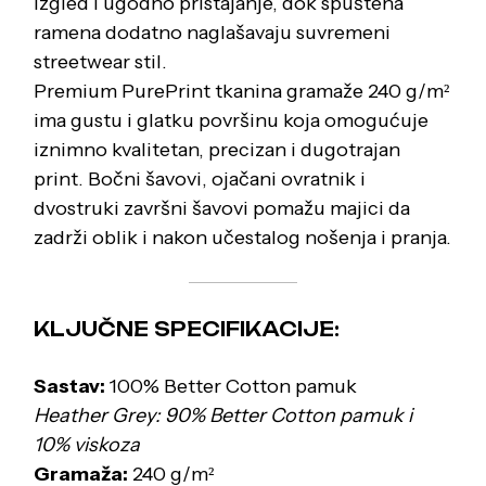
izgled i ugodno pristajanje, dok spuštena
ramena dodatno naglašavaju suvremeni
streetwear stil.
Premium PurePrint tkanina gramaže 240 g/m²
ima gustu i glatku površinu koja omogućuje
iznimno kvalitetan, precizan i dugotrajan
print. Bočni šavovi, ojačani ovratnik i
dvostruki završni šavovi pomažu majici da
zadrži oblik i nakon učestalog nošenja i pranja.
KLJUČNE SPECIFIKACIJE:
Sastav:
100% Better Cotton pamuk
Heather Grey: 90% Better Cotton pamuk i
10% viskoza
Gramaža:
240 g/m²