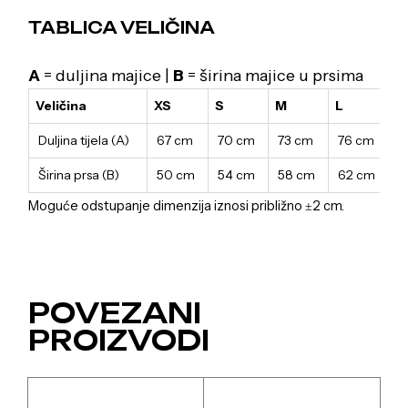
TABLICA VELIČINA
A
= duljina majice |
B
= širina majice u prsima
Veličina
XS
S
M
L
X
Duljina tijela (A)
67 cm
70 cm
73 cm
76 cm
7
Širina prsa (B)
50 cm
54 cm
58 cm
62 cm
6
Moguće odstupanje dimenzija iznosi približno ±2 cm.
POVEZANI
PROIZVODI
Ovaj
Ovaj
proizvod
proizvod