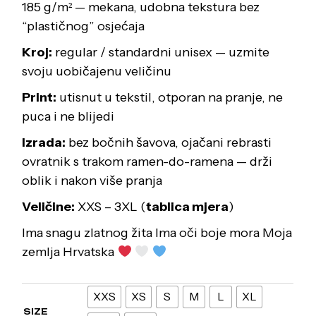
185 g/m² — mekana, udobna tekstura bez
“plastičnog” osjećaja
Kroj:
regular / standardni unisex — uzmite
svoju uobičajenu veličinu
Print:
utisnut u tekstil, otporan na pranje, ne
puca i ne blijedi
Izrada:
bez bočnih šavova, ojačani rebrasti
ovratnik s trakom ramen-do-ramena — drži
oblik i nakon više pranja
Veličine:
XXS – 3XL (
tablica mjera
)
Ima snagu zlatnog žita Ima oči boje mora Moja
zemlja Hrvatska
XXS
XS
S
M
L
XL
SIZE