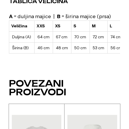
TABLICA VELIČINA
A
= duljina majice |
B
= širina majice (prsa)
Veličina
XXS
XS
S
M
L
Duljina (A)
64 cm
67 cm
70 cm
72 cm
74 cm
Širina (B)
46 cm
48 cm
50 cm
53 cm
56 cm
POVEZANI
PROIZVODI
Ovaj
Ovaj
proizvod
proizvod
ima
ima
više
više
varijanti.
varijanti.