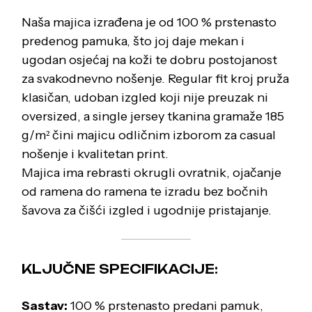
Naša majica izrađena je od 100 % prstenasto
predenog pamuka, što joj daje mekan i
ugodan osjećaj na koži te dobru postojanost
za svakodnevno nošenje. Regular fit kroj pruža
klasičan, udoban izgled koji nije preuzak ni
oversized, a single jersey tkanina gramaže 185
g/m² čini majicu odličnim izborom za casual
nošenje i kvalitetan print.
Majica ima rebrasti okrugli ovratnik, ojačanje
od ramena do ramena te izradu bez bočnih
šavova za čišći izgled i ugodnije pristajanje.
KLJUČNE SPECIFIKACIJE:
Sastav:
100 % prstenasto predani pamuk,