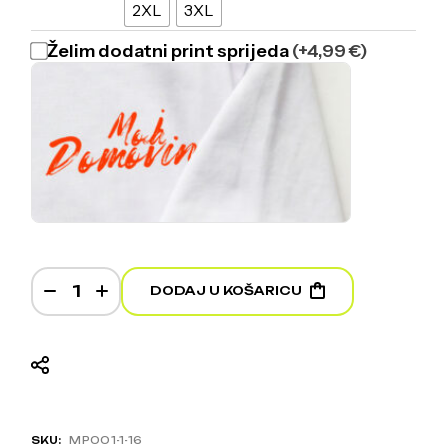
2XL
3XL
Želim dodatni print sprijeda
(+4,99 €)
Moja Hrvatska - White T-shirt quantity
DODAJ U KOŠARICU
SKU:
MP001-1-16