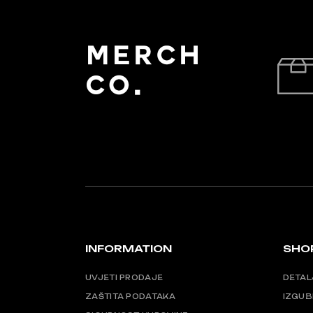
na
na
stranici
stra
proizvoda
pro
INFORMATION
SHO
UVJETI PRODAJE
DETAL
ZAŠTITA PODATAKA
IZGUB