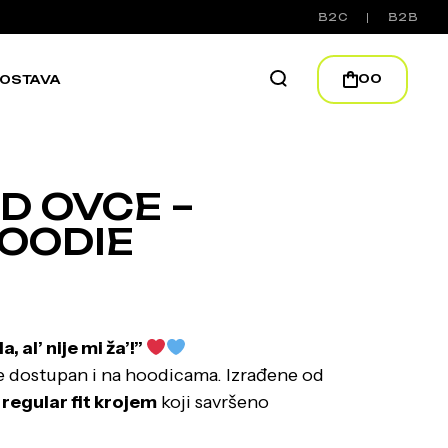
B2C
B2B
00
OSTAVA
D OVCE –
OODIE
a, al’ nije mi ža’!”
je dostupan i na hoodicama. Izrađene od
s
regular fit krojem
koji savršeno