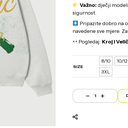
Važno:
dječji model
sigurnost.
Pripazite dobro na od
navedene sve mjere. Z
Pogledaj:
Kroj i Vel
8/10
10/12
SIZE
3XL
Kurac od Ovce - White