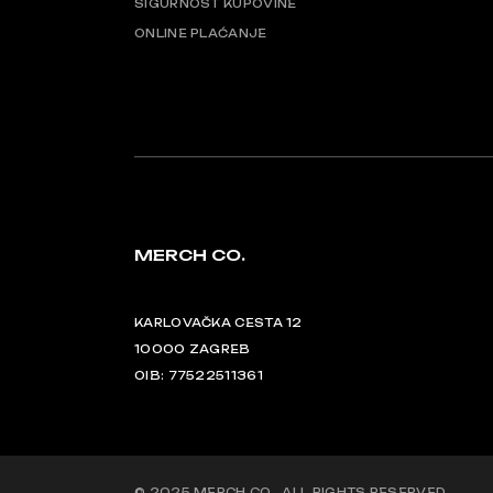
SIGURNOST KUPOVINE
ONLINE PLAĆANJE
MERCH CO.
KARLOVAČKA CESTA 12
10000 ZAGREB
OIB: 77522511361
© 2025
MERCH CO.
, ALL RIGHTS RESERVED