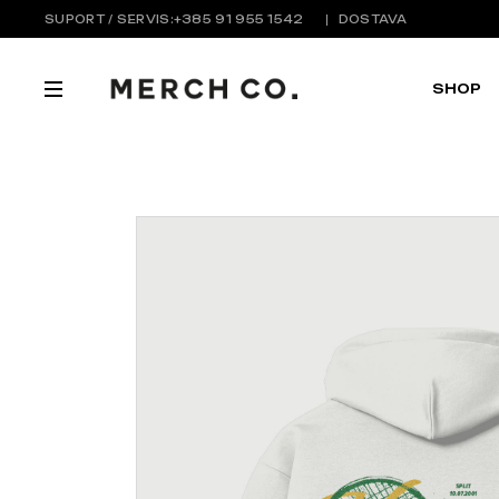
Skip
SUPORT / SERVIS:
+385 91 955 1542
DOSTAVA
to
the
content
SHOP