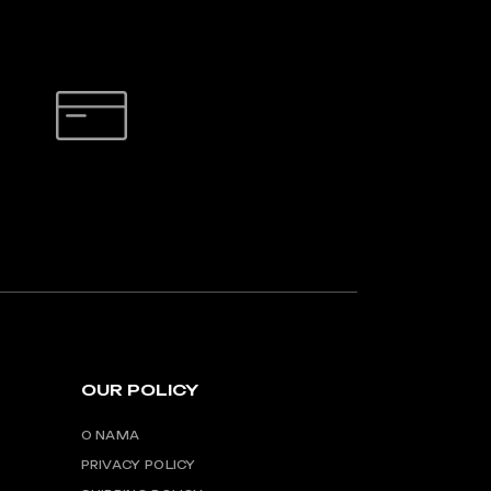
na
stranici
proizvoda
SIGURNO PLAĆANJE
OUR POLICY
O NAMA
PRIVACY POLICY