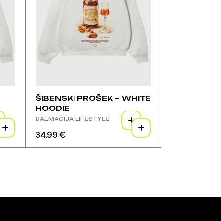
stranici
proizvoda
ŠIBENSKI PROŠEK – WHITE
HOODIE
DALMACIJA LIFESTYLE
34.99
€
Ovaj
proizvod
ima
više
varijanti.
Opcije
se
mogu
odabrati