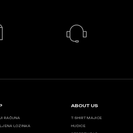
na
nici
stranici
izvoda
proizvoda
BRZA DOSTAVA
24/7 PODRŠKA
P
ABOUT US
JI RAČUNA
T-SHIRT MAJICE
LJENA LOZINKA
HUDICE