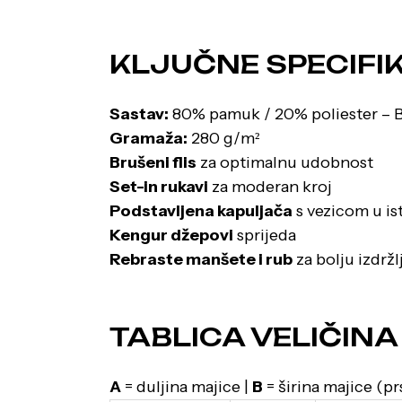
KLJUČNE SPECIFIK
Sastav:
80% pamuk / 20% poliester – B
Gramaža:
280 g/m²
Brušeni flis
za optimalnu udobnost
Set-in rukavi
za moderan kroj
Podstavljena kapuljača
s vezicom u ist
Kengur džepovi
sprijeda
Rebraste manšete i rub
za bolju izdržlj
TABLICA VELIČINA
A
= duljina majice |
B
= širina majice (pr