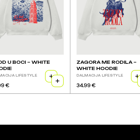
ci
stranici
voda
proizvoda
D U BOCI – WHITE
ZAGORA ME RODILA –
ODIE
WHITE HOODIE
MACIJA LIFESTYLE
DALMACIJA LIFESTYLE
99
€
34.99
€
j
Ovaj
izvod
proizvod
ima
e
više
janti.
varijanti.
ije
Opcije
se
gu
mogu
brati
odabrati