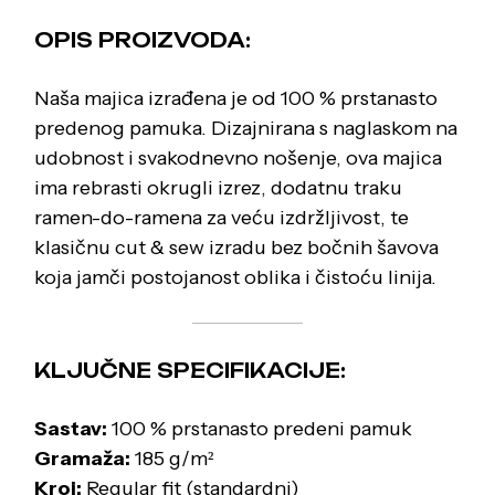
OPIS PROIZVODA:
Naša majica izrađena je od 100 % prstanasto
predenog pamuka. Dizajnirana s naglaskom na
udobnost i svakodnevno nošenje, ova majica
ima rebrasti okrugli izrez, dodatnu traku
ramen-do-ramena za veću izdržljivost, te
klasičnu cut & sew izradu bez bočnih šavova
koja jamči postojanost oblika i čistoću linija.
KLJUČNE SPECIFIKACIJE:
Sastav:
100 % prstanasto predeni pamuk
Gramaža:
185 g/m²
Kroj:
Regular fit (standardni)