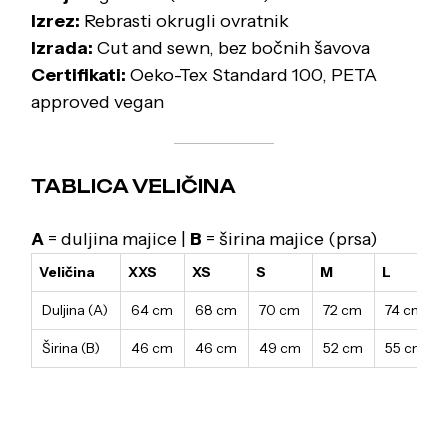
Izrez:
Rebrasti okrugli ovratnik
Izrada:
Cut and sewn, bez bočnih šavova
Certifikati:
Oeko-Tex Standard 100, PETA
approved vegan
TABLICA VELIČINA
A
= duljina majice |
B
= širina majice (prsa)
Veličina
XXS
XS
S
M
L
Duljina (A)
64 cm
68 cm
70 cm
72 cm
74 cm
Širina (B)
46 cm
46 cm
49 cm
52 cm
55 cm