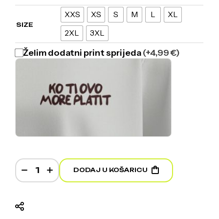
XXS
XS
S
M
L
XL
SIZE
2XL
3XL
Želim dodatni print sprijeda
(+4,99 €)
Ko ti ovo more plati - White T-shirt quantity
DODAJ U KOŠARICU