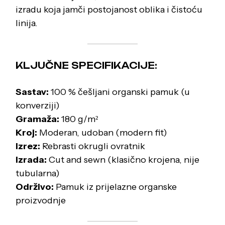
izradu koja jamči postojanost oblika i čistoću
linija.
KLJUČNE SPECIFIKACIJE:
Sastav:
100 % češljani organski pamuk (u
konverziji)
Gramaža:
180 g/m²
Kroj:
Moderan, udoban (modern fit)
Izrez:
Rebrasti okrugli ovratnik
Izrada:
Cut and sewn (klasično krojena, nije
tubularna)
Održivo:
Pamuk iz prijelazne organske
proizvodnje