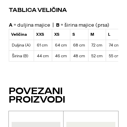
TABLICA VELIČINA
A
= duljina majice |
B
= širina majice (prsa)
Veličina
XXS
XS
S
M
L
Duljina (A)
61 cm
64 cm
68 cm
72 cm
74 cm
Širina (B)
44 cm
46 cm
48 cm
52 cm
55 cm
POVEZANI
PROIZVODI
Ovaj
Ovaj
proizvod
proizvod
ima
ima