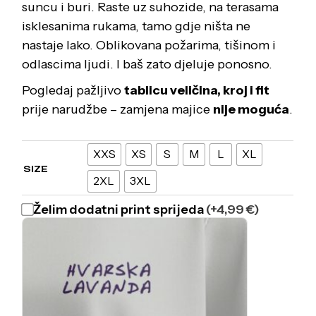
suncu i buri. Raste uz suhozide, na terasama
isklesanima rukama, tamo gdje ništa ne
nastaje lako. Oblikovana požarima, tišinom i
odlascima ljudi. I baš zato djeluje ponosno.
Pogledaj pažljivo
tablicu veličina, kroj i fit
prije narudžbe – zamjena majice
nije moguća
.
XXS
XS
S
M
L
XL
SIZE
2XL
3XL
Želim dodatni print sprijeda
(+4,99 €)