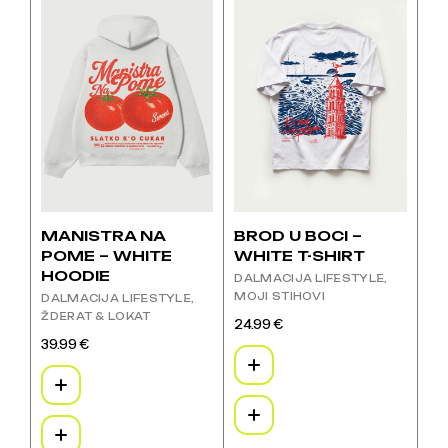
više
više
varijanti.
varijanti.
Opcije
Opcije
se
se
mogu
mogu
odabrati
odabrati
na
na
stranici
stranici
proizvoda
proizvoda
MANISTRA NA
BROD U BOCI –
POME – WHITE
WHITE T-SHIRT
HOODIE
DALMACIJA LIFESTYLE
MOJI STIHOVI
DALMACIJA LIFESTYLE
ŽDERAT & LOKAT
24.99
€
Ovaj
39.99
€
proizvod
Ovaj
ima
proizvod
više
ima
varijanti.
više
Opcije
varijanti.