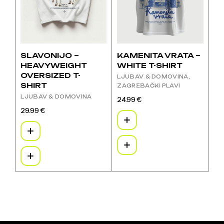
stranici
stranici
proizvoda
proizvoda
SLAVONIJO –
KAMENITA VRATA –
HEAVYWEIGHT
WHITE T-SHIRT
OVERSIZED T-
LJUBAV & DOMOVINA
SHIRT
ZAGREBAČKI PLAVI
LJUBAV & DOMOVINA
24.99
€
Ovaj
29.99
€
proizvod
Ovaj
ima
proizvod
više
ima
varijanti.
više
Opcije
varijanti.
se
Opcije
mogu
se
odabrati
mogu
na
odabrati
stranici
na
proizvoda
stranici
proizvoda