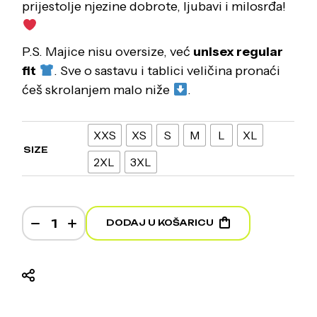
prijestolje njezine dobrote, ljubavi i milosrđa!
P.S. Majice nisu oversize, već
unisex regular
fit
. Sve o sastavu i tablici veličina pronaći
ćeš skrolanjem malo niže
.
XXS
XS
S
M
L
XL
SIZE
2XL
3XL
Gospa Sinjska - Black T-shirt quantity
DODAJ U KOŠARICU