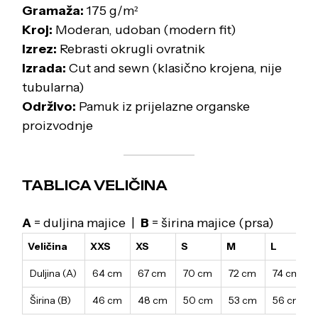
Gramaža:
175 g/m²
Kroj:
Moderan, udoban (modern fit)
Izrez:
Rebrasti okrugli ovratnik
Izrada:
Cut and sewn (klasično krojena, nije
tubularna)
Održivo:
Pamuk iz prijelazne organske
proizvodnje
TABLICA VELIČINA
A
= duljina majice |
B
= širina majice (prsa)
Veličina
XXS
XS
S
M
L
Duljina (A)
64 cm
67 cm
70 cm
72 cm
74 cm
Širina (B)
46 cm
48 cm
50 cm
53 cm
56 cm