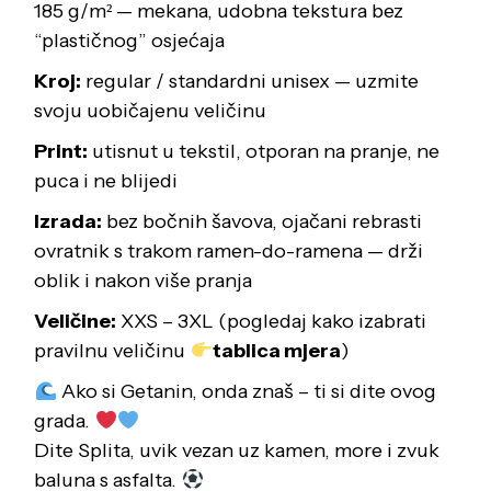
185 g/m² — mekana, udobna tekstura bez
“plastičnog” osjećaja
Kroj:
regular / standardni unisex — uzmite
svoju uobičajenu veličinu
Print:
utisnut u tekstil, otporan na pranje, ne
puca i ne blijedi
Izrada:
bez bočnih šavova, ojačani rebrasti
ovratnik s trakom ramen-do-ramena — drži
oblik i nakon više pranja
Veličine:
XXS – 3XL (pogledaj kako izabrati
pravilnu veličinu
tablica mjera
)
Ako si Getanin, onda znaš – ti si dite ovog
grada.
Dite Splita, uvik vezan uz kamen, more i zvuk
baluna s asfalta.