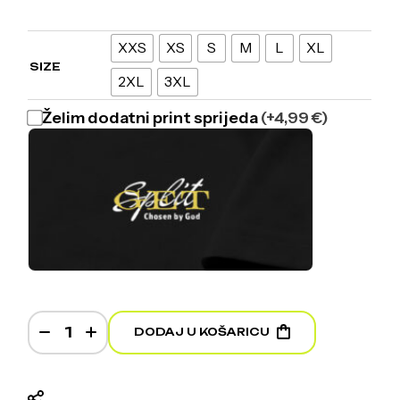
XXS
XS
S
M
L
XL
SIZE
2XL
3XL
Želim dodatni print sprijeda
(+4,99 €)
Getanin - Black T-shirt quantity
DODAJ U KOŠARICU