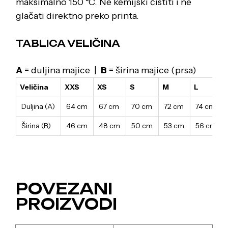
maksimalno 150 °C. Ne kemijski čistiti i ne
glačati direktno preko printa.
TABLICA VELIČINA
A
= duljina majice |
B
= širina majice (prsa)
Veličina
XXS
XS
S
M
L
Duljina (A)
64 cm
67 cm
70 cm
72 cm
74 cm
Širina (B)
46 cm
48 cm
50 cm
53 cm
56 cm
POVEZANI
PROIZVODI