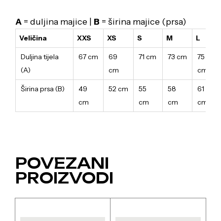
A
= duljina majice |
B
= širina majice (prsa)
Veličina
XXS
XS
S
M
L
Duljina tijela
67 cm
69
71 cm
73 cm
75
(A)
cm
cm
Širina prsa (B)
49
52 cm
55
58
61
cm
cm
cm
cm
POVEZANI
PROIZVODI
Ovaj
Ovaj
proizvod
proizvod
ima
ima