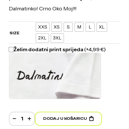
Dalmatinko! Crno Oko Moj!!!
XXS
XS
S
M
L
XL
SIZE
2XL
3XL
Želim dodatni print sprijeda
(+4,99 €)
Dalmatinko - Heavyweight Oversized T-Shirt quan
DODAJ U KOŠARICU