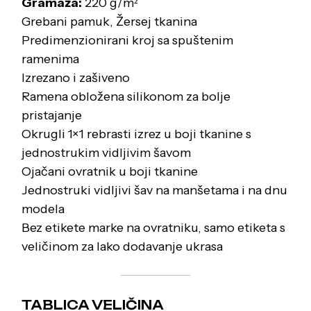
Gramaža:
220 g/m²
Grebani pamuk, Žersej tkanina
Predimenzionirani kroj sa spuštenim
ramenima
Izrezano i zašiveno
Ramena obložena silikonom za bolje
pristajanje
Okrugli 1×1 rebrasti izrez u boji tkanine s
jednostrukim vidljivim šavom
Ojačani ovratnik u boji tkanine
Jednostruki vidljivi šav na manšetama i na dnu
modela
Bez etikete marke na ovratniku, samo etiketa s
veličinom za lako dodavanje ukrasa
TABLICA VELIČINA