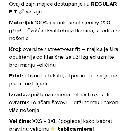
Ovaj dizajn majice dostupan je i u
REGULAR
FIT
verziji!
Materijal:
100% pamuk, single jersey, 220
g/m² — čvršća i kvalitetnija tkanina, ugodna za
nošenje
Kroj:
oversize / streetwear fit — majica je šira i
opuštenija od klasične, za uži izgled uzmite
broj manju veličinu
Print:
utisnut u tekstil, otporan na pranje, ne
puca i ne blijedi
Izrada:
spuštena ramena, rebrasti okrugli
ovratnik i ojačani šavovi — drži formu i nakon
više nošenja
Veličine:
XXS – 3XL (pogledaj kako izabrati
pravilnu veličinu
tablica mjera
)