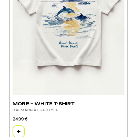
MORE – WHITE T-SHIRT
DALMACIJA LIFESTYLE
24.99
€
Ovaj
proizvod
ima