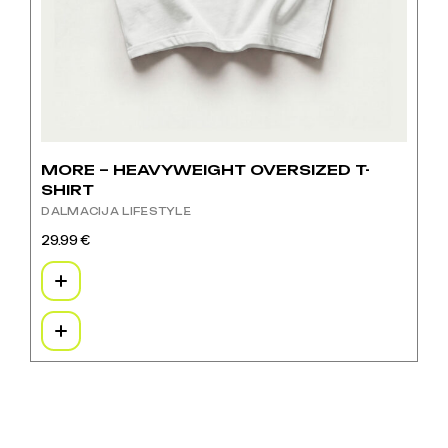
MORE – HEAVYWEIGHT OVERSIZED T-
SHIRT
DALMACIJA LIFESTYLE
29.99
€
Ovaj
proizvod
ima
više
varijanti.
Opcije
se
mogu
odabrati
na
stranici